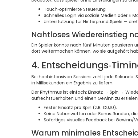
bedeutet, dass Spieler ohne Einstellungen zu änd
Touch‑optimierte Steuerung.
Schnelles Login via soziale Medien oder E‑Mai
Unterstützung für Hintergrund‑Spiele — dre
Nahtloses Wiedereinstieg n
Ein Spieler könnte nach fünf Minuten pausieren u
dort weitermachen können, wo sie aufgehört ha
4. Entscheidungs‑Timing
Bei hochintensiven Sessions zählt jede Sekunde. S
in Millisekunden ein Ergebnis zu liefern.
Der Rhythmus ist einfach: Einsatz → Spin → Wiede
aufrechtzuerhalten und einen Gewinn zu erzielen,
Fester Einsatz pro Spin (z.B. €0,10).
Keine Nebenwetten oder Bonus‑Runden, die
Sofortiges visuelles Feedback bei Gewinn/Ve
Warum minimales Entscheidu