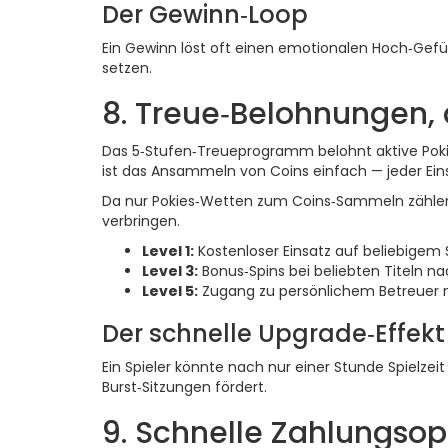
Der Gewinn‑Loop
Ein Gewinn löst oft einen emotionalen Hoch‑Gefü
setzen.
8. Treue‑Belohnungen, 
Das 5‑Stufen‑Treueprogramm belohnt aktive Pokie
ist das Ansammeln von Coins einfach — jeder Einsa
Da nur Pokies‑Wetten zum Coins‑Sammeln zählen, kö
verbringen.
Level 1:
Kostenloser Einsatz auf beliebigem S
Level 3:
Bonus‑Spins bei beliebten Titeln na
Level 5:
Zugang zu persönlichem Betreuer n
Der schnelle Upgrade‑Effekt
Ein Spieler könnte nach nur einer Stunde Spielzei
Burst‑Sitzungen fördert.
9. Schnelle Zahlungsopt