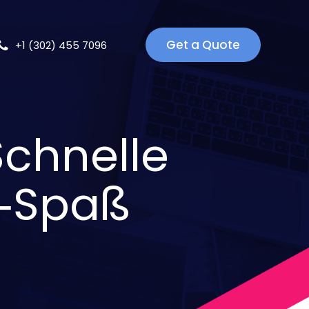
Get a Quote
+1 (302) 455 7096
Schnelle
o‑Spaß