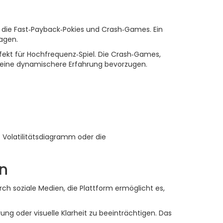
n, die Fast‑Payback‑Pokies und Crash‑Games. Ein
jagen.
erfekt für Hochfrequenz‑Spiel. Die Crash‑Games,
e eine dynamischere Erfahrung bevorzugen.
s Volatilitätsdiagramm oder die
en
rch soziale Medien, die Plattform ermöglicht es,
ng oder visuelle Klarheit zu beeinträchtigen. Das