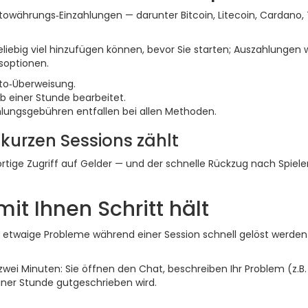
ptowährungs‑Einzahlungen — darunter Bitcoin, Litecoin, Cardano
beliebig viel hinzufügen können, bevor Sie starten; Auszahlungen
soptionen.
pto‑Überweisung.
b einer Stunde bearbeitet.
lungsgebühren entfallen bei allen Methoden.
kurzen Sessions zählt
rtige Zugriff auf Gelder — und der schnelle Rückzug nach Spiele
mit Ihnen Schritt hält
ss etwaige Probleme während einer Session schnell gelöst werden
zwei Minuten: Sie öffnen den Chat, beschreiben Ihr Problem (z.B
einer Stunde gutgeschrieben wird.