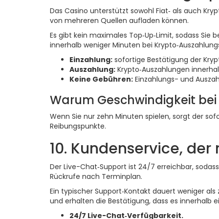
Das Casino unterstützt sowohl Fiat‑ als auch Kry
von mehreren Quellen aufladen können.
Es gibt kein maximales Top‑Up‑Limit, sodass Sie 
innerhalb weniger Minuten bei Krypto‑Auszahlung
Einzahlung:
sofortige Bestätigung der Kry
Auszahlung:
Krypto‑Auszahlungen innerhal
Keine Gebühren:
Einzahlungs- und Auszah
Warum Geschwindigkeit bei 
Wenn Sie nur zehn Minuten spielen, sorgt der sofo
Reibungspunkte.
10. Kundenservice, der 
Der Live-Chat‑Support ist 24/7 erreichbar, soda
Rückrufe nach Terminplan.
Ein typischer Support‑Kontakt dauert weniger als 
und erhalten die Bestätigung, dass es innerhalb 
24/7 Live-Chat‑Verfügbarkeit.