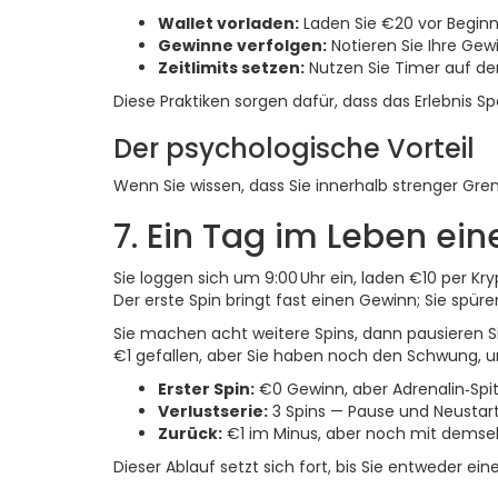
Wallet vorladen:
Laden Sie €20 vor Beginn
Gewinne verfolgen:
Notieren Sie Ihre Gewi
Zeitlimits setzen:
Nutzen Sie Timer auf de
Diese Praktiken sorgen dafür, dass das Erlebnis 
Der psychologische Vorteil
Wenn Sie wissen, dass Sie innerhalb strenger Grenz
7. Ein Tag im Leben ein
Sie loggen sich um 9:00 Uhr ein, laden €10 per Kry
Der erste Spin bringt fast einen Gewinn; Sie spü
Sie machen acht weitere Spins, dann pausieren Sie
€1 gefallen, aber Sie haben noch den Schwung, 
Erster Spin:
€0 Gewinn, aber Adrenalin‑Spit
Verlustserie:
3 Spins — Pause und Neustart
Zurück:
€1 im Minus, aber noch mit demsel
Dieser Ablauf setzt sich fort, bis Sie entweder ei