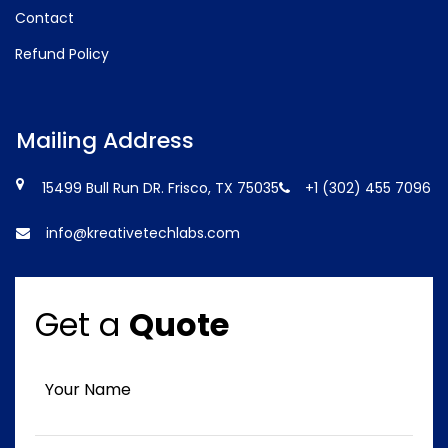
Contact
Refund Policy
Mailing Address
15499 Bull Run DR. Frisco, TX 75035
+1 (302) 455 7096
info@kreativetechlabs.com
Get a
Quote