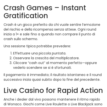
Crash Games – Instant
Gratification
Crash è un gioco preferito da chi vuole sentire l’emozione
del rischio e della ricompensa senza attese. Ogni round
inizia a 1× e sale fino a quando non compare il punto di
crash sullo schermo.
Una sessione tipica potrebbe prevedere:
Effettuare una piccola puntata.
Osservare la crescita del moltiplicatore.
Cliccare “cash out” al momento perfetto—oppure
vederlo scendere se si è sfortunati.
Il pagamento è immediato; il risultato istantaneo e il round
successivo inizia quasi subito dopo la fine del precedente.
Live Casino for Rapid Action
Anche i dealer dal vivo possono mantenere il ritmo rapido
di Wonaco. Giochi come Live Roulette o Live Blackjack sono