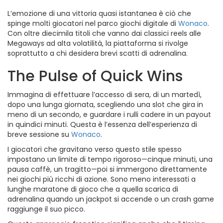
L’emozione di una vittoria quasi istantanea è ciò che
spinge molti giocatori nel parco giochi digitale di
Wonaco
.
Con oltre diecimila titoli che vanno dai classici reels alle
Megaways ad alta volatilità, la piattaforma si rivolge
soprattutto a chi desidera brevi scatti di adrenalina.
The Pulse of Quick Wins
Immagina di effettuare l’accesso di sera, di un martedì,
dopo una lunga giornata, scegliendo una slot che gira in
meno di un secondo, e guardare i rulli cadere in un payout
in quindici minuti. Questa è l’essenza dell’esperienza di
breve sessione su
Wonaco
.
I giocatori che gravitano verso questo stile spesso
impostano un limite di tempo rigoroso—cinque minuti, una
pausa caffè, un tragitto—poi si immergono direttamente
nei giochi più ricchi di azione. Sono meno interessati a
lunghe maratone di gioco che a quella scarica di
adrenalina quando un jackpot si accende o un crash game
raggiunge il suo picco.