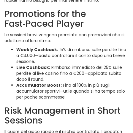
rapide hanno bisogno per mantenere il ritmo.
Promotions for the
Fast‑Paced Player
Le sessioni brevi vengono premiate con promozioni che si
adattano al loro ritmo:
Weekly Cashback:
15% di rimborso sulle perdite fino
a €3.000—basta controllare il conto dopo una breve
sessione.
Live Cashback:
Rimborso immediato del 25% sulle
perdite al live casino fino a €200—applicato subito
dopo il round.
Accumulator Boost:
Fino al 100% in più sugli
accumulator sportivi—utile quando si ha tempo solo
per poche scommesse.
Risk Management in Short
Sessions
Il cuore del gioco rapido è il rischio controllato. I giocatori