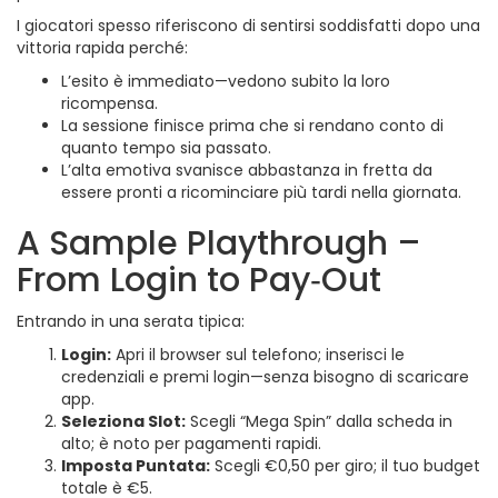
I giocatori spesso riferiscono di sentirsi soddisfatti dopo una
vittoria rapida perché:
L’esito è immediato—vedono subito la loro
ricompensa.
La sessione finisce prima che si rendano conto di
quanto tempo sia passato.
L’alta emotiva svanisce abbastanza in fretta da
essere pronti a ricominciare più tardi nella giornata.
A Sample Playthrough –
From Login to Pay‑Out
Entrando in una serata tipica:
Login:
Apri il browser sul telefono; inserisci le
credenziali e premi login—senza bisogno di scaricare
app.
Seleziona Slot:
Scegli “Mega Spin” dalla scheda in
alto; è noto per pagamenti rapidi.
Imposta Puntata:
Scegli €0,50 per giro; il tuo budget
totale è €5.